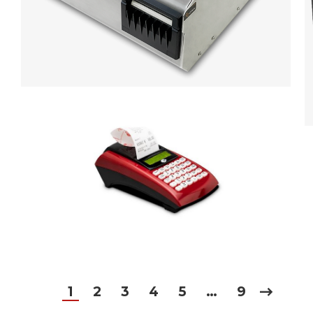
1
2
3
4
5
…
9