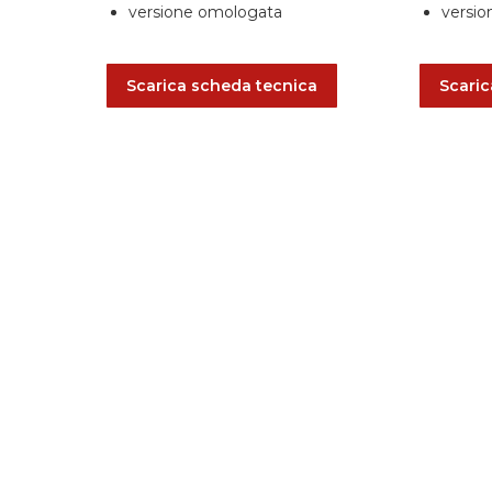
versione omologata
versio
Scarica scheda tecnica
Scaric