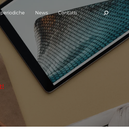
e periodiche
News
Contatti
Search:
t!