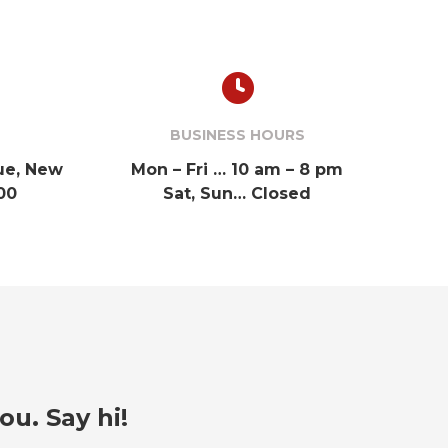
BUSINESS HOURS
nue, New
Mon – Fri … 10 am – 8 pm
00
Sat, Sun… Closed
ou. Say hi!