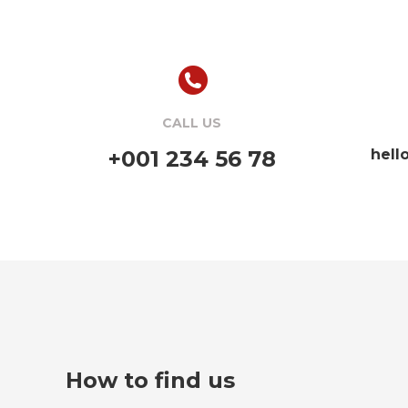
CALL US
+001 234 56 78
hel
How to find us